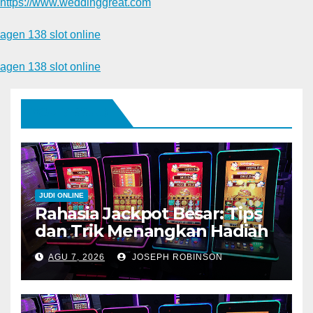
https://www.weddinggreat.com
agen 138 slot online
agen 138 slot online
YOU MISSED
JUDI ONLINE
Rahasia Jackpot Besar: Tips
dan Trik Menangkan Hadiah
Gede!
AGU 7, 2026
JOSEPH ROBINSON