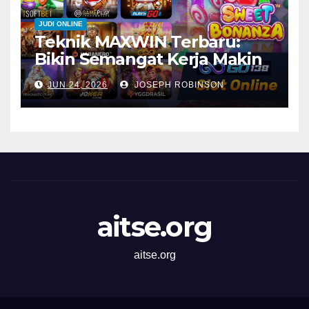
JUDI ONLINE
Teknik MAXWIN Terbaru:
Bikin Semangat Kerja Makin
Tinggi!
JUN 24, 2026
JOSEPH ROBINSON
aitse.org
aitse.org