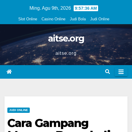
Skip
Ming. Agu 9th, 2026
9:57:36 AM
to
Slot Online
Casino Online
Judi Bola
Judi Online
content
aitse.org
aitse.org
JUDI ONLINE
Cara Gampang