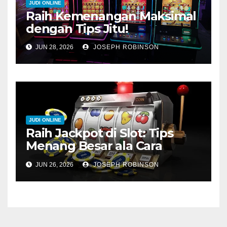
JUDI ONLINE
Raih Kemenangan Maksimal
dengan Tips Jitu!
JUN 28, 2026
JOSEPH ROBINSON
JUDI ONLINE
Raih Jackpot di Slot: Tips
Menang Besar ala Cara
Santai
JUN 26, 2026
JOSEPH ROBINSON