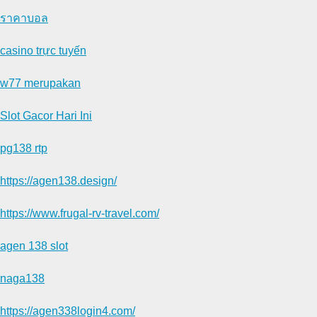
ราคาบอล
casino trực tuyến
w77 merupakan
Slot Gacor Hari Ini
pg138 rtp
https://agen138.design/
https://www.frugal-rv-travel.com/
agen 138 slot
naga138
https://agen338login4.com/