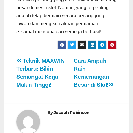
besar di mesin slot. Namun, yang terpenting
adalah tetap bermain secara bertanggung
jawab dan mengikuti aturan permainan.
Selamat mencoba dan semoga berhasil!
Navigasi
Teknik MAXWIN
Cara Ampuh
Terbaru: Bikin
Raih
pos
Semangat Kerja
Kemenangan
Makin Tinggi!
Besar di Slot!
By
Joseph Robinson