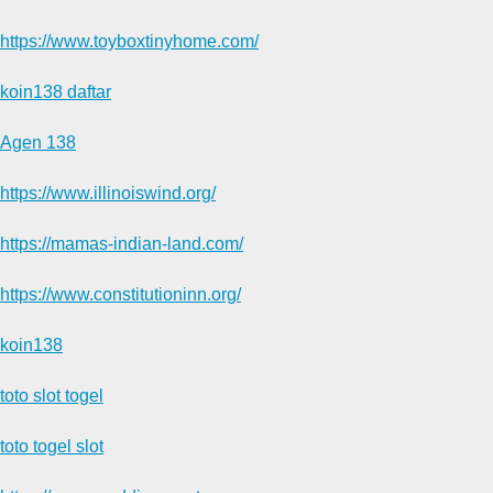
https://www.toyboxtinyhome.com/
koin138 daftar
Agen 138
https://www.illinoiswind.org/
https://mamas-indian-land.com/
https://www.constitutioninn.org/
koin138
toto slot togel
toto togel slot